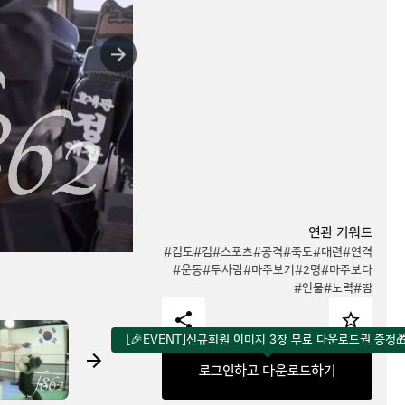
연관 키워드
#검도
#검
#스포츠
#공격
#죽도
#대련
#연격
#운동
#두사람
#마주보기
#2명
#마주보다
#인물
#노력
#땀
[🎉EVENT]신규회원 이미지 3장 무료 다운로드권 증정
로그인하고 다운로드하기