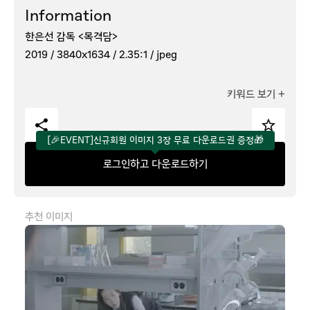
Information
한은선 감독 <목격담>
2019 /
3840x1634 /
2.35:1 /
jpeg
키워드 보기
+
[🎉EVENT]신규회원 이미지 3장 무료 다운로드권 증정🎁
로그인하고 다운로드하기
추천 이미지