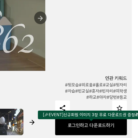
연관 키워드
#뒷모습
#외로움
#홀로
#교실
#뒷자리
#자습
#빈교실
#혼자
#빈자리
#여학생
#하교
#야자
#당번
#등교
[🎉EVENT]신규회원 이미지 3장 무료 다운로드권 증정
로그인하고 다운로드하기