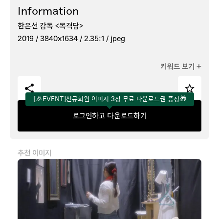
Information
한은선 감독 <목격담>
2019 /
3840x1634 /
2.35:1 /
jpeg
키워드 보기
+
[🎉EVENT]신규회원 이미지 3장 무료 다운로드권 증정🎁
로그인하고 다운로드하기
추천 이미지